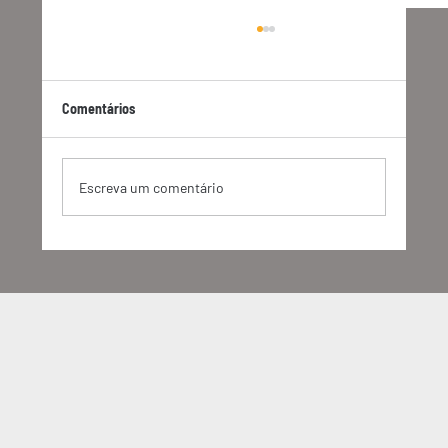
Comentários
Escreva um comentário
O GHG Protocol anunciou mudanças
importantes. Entenda o que vem por aí.