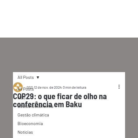
All Posts
GSS
12 de nov. de 2024
3 min de leitura
All Posts
COP29: o que ficar de olho na
NBS
conferência em Baku
Sociobioeconomia
Gestão climática
Bioeconomia
Notícias