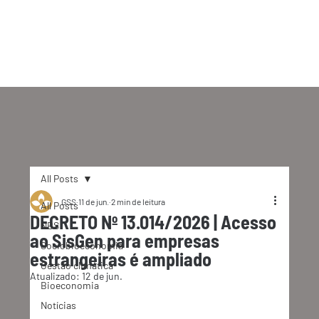
All Posts
GSS
11 de jun.
2 min de leitura
All Posts
DECRETO Nº 13.014/2026 | Acesso
NBS
ao SisGen para empresas
Sociobioeconomia
estrangeiras é ampliado
Gestão climática
Atualizado:
12 de jun.
Bioeconomia
Notícias