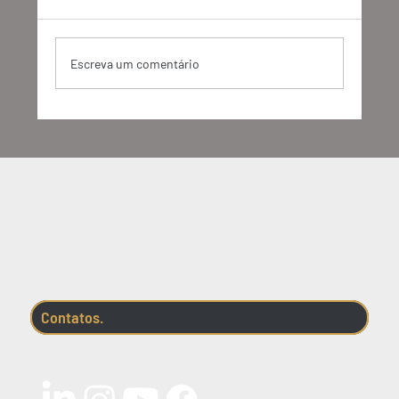
Escreva um comentário
O GHG Protocol anunciou mudanças
importantes. Entenda o que vem por aí.
Contatos.