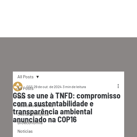
All Posts
GSS
29 de out. de 2024
3 min de leitura
All Posts
GSS se une à TNFD: compromisso
NBS
com a sustentabilidade e
Sociobioeconomia
transparência ambiental
Gestão climática
anunciado na COP16
Bioeconomia
Notícias