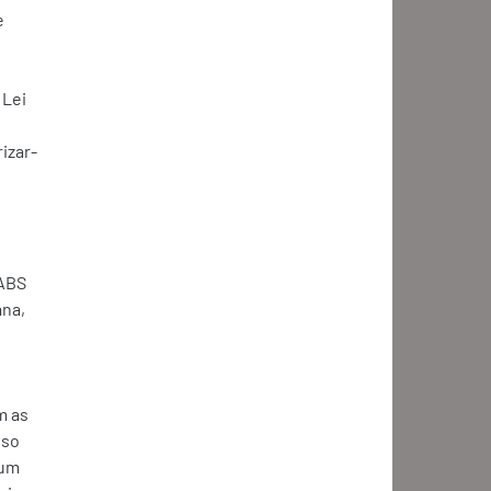
e 
Lei 
rizar-
ABS 
na, 
 as 
so 
um 