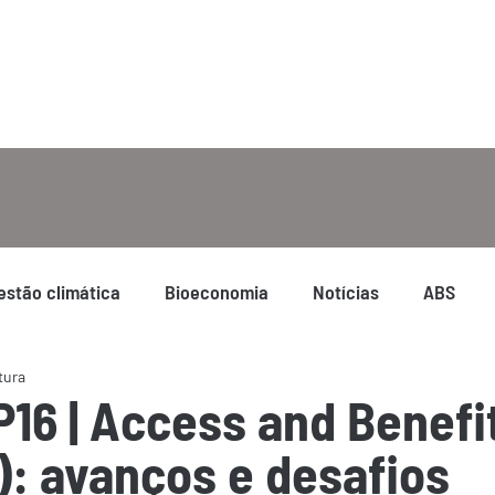
estão climática
Bioeconomia
Notícias
ABS
tura
16 | Access and Benefi
): avanços e desafios