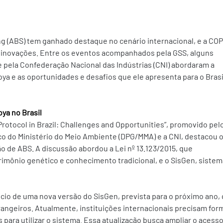
g (ABS) tem ganhado destaque no cenário internacional, e a COP
 inovações. Entre os eventos acompanhados pela GSS, alguns 
 pela Confederação Nacional das Indústrias (CNI) abordaram a 
a e as oportunidades e desafios que ele apresenta para o Brasil
ya no Brasil
otocol in Brazil: Challenges and Opportunities”, promovido pelo
 do Ministério do Meio Ambiente (DPG/MMA) e a CNI, destacou o
 de ABS. A discussão abordou a Lei nº 13.123/2015, que 
rimônio genético e conhecimento tradicional, e o SisGen, sistem
ncio de uma nova versão do SisGen, prevista para o próximo ano, 
rangeiros. Atualmente, instituições internacionais precisam for
s para utilizar o sistema. Essa atualização busca ampliar o acesso