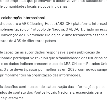
nhecendo empresas que promovem o desenvolvimento socioeconô
de comunidades locais e povos indígenas. 
 colaboração internacional
shop sobre o ABS Clearing-House (ABS-CH), plataforma internaci
implementação do Protocolo de Nagoya. O ABS-CH, criado no esc
da Convenção de Diversidade Biológica, é uma ferramenta essencia
ntos de ABS de diferentes países. 
e capacitar as autoridades responsáveis pela publicação de 
onário participativo revelou que a familiaridade dos usuários c
, e os dados indicam crescente uso do ABS-CH, com Estados Uni
as. O site deverá passar por melhorias em 2025, com novos camp
aprimoramentos na organização das informações. 
is desafios continua sendo a atualização das informações pelos 
dos de contato dos Pontos Focais Nacionais, essenciais para 
 da plataforma. 