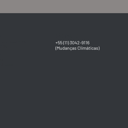
A
SÃO PAULO
 Dom José 2095
+55 (11) 3042-9116​
/206
(Mudanças Climáticas)
0
PR
141-5669