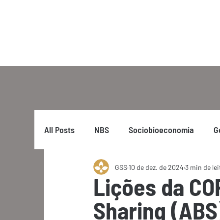
All Posts
NBS
Sociobioeconomia
G
GSS
10 de dez. de 2024
3 min de lei
Lições da COP
Sharing (ABS