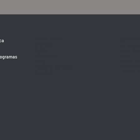
Sobre a GSS
CURITIB
ca
Clientes
Av. Bispo
Cases
Salas 205
Biblioteca
Batel
rogramas
Blog
80440-08
Trabalhe Conosco
Curitiba, 
+ 55 (41) 4
Contato