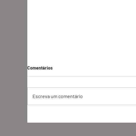
Comentários
Escreva um comentário
Bioeconomia e inovação:
O
oportunidades para o setor
m
cosmético
o