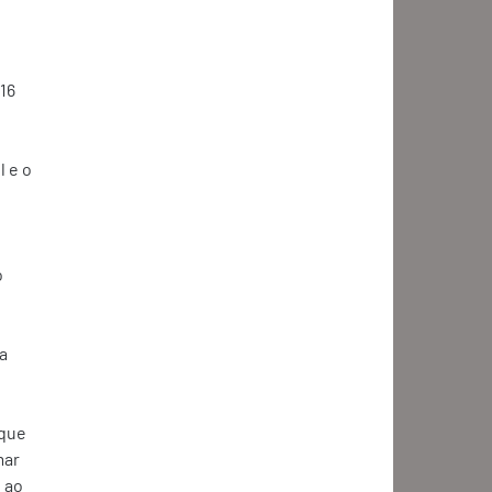
16 
 e o 
 
 
a 
que 
mar 
 ao 