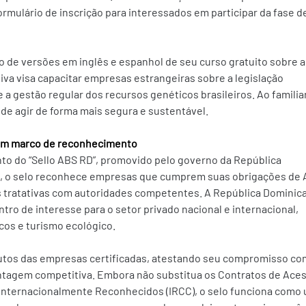
ormulário de inscrição para interessados em participar da fase d
de versões em inglês e espanhol de seu curso gratuito sobre a 
ativa visa capacitar empresas estrangeiras sobre a legislação 
e a gestão regular dos recursos genéticos brasileiros. Ao familia
de agir de forma mais segura e sustentável. 
 um marco de reconhecimento
nto do “Sello ABS RD”, promovido pelo governo da República 
4, o selo reconhece empresas que cumprem suas obrigações de 
ratativas com autoridades competentes. A República Dominica
tro de interesse para o setor privado nacional e internacional, 
os e turismo ecológico. 
utos das empresas certificadas, atestando seu compromisso com
ntagem competitiva. Embora não substitua os Contratos de Aces
Internacionalmente Reconhecidos (IRCC), o selo funciona como 