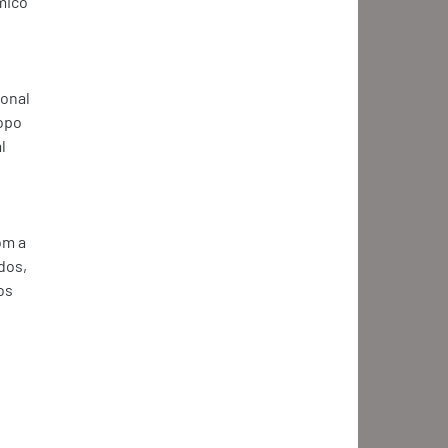
mico 
onal 
opo 
l 
om a 
dos, 
os 