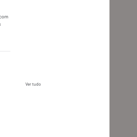
 com 
 
Ver tudo