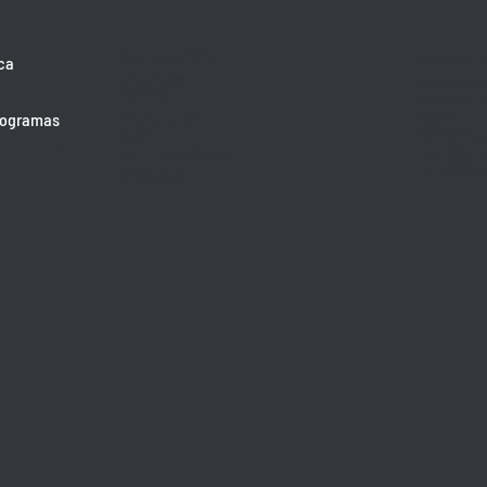
Sobre a GSS
CURITIB
ca
Clientes
Av. Bispo
Cases
Salas 205
Biblioteca
Batel
rogramas
Blog
80440-08
Trabalhe Conosco
Curitiba, 
+ 55 (41) 4
Contato