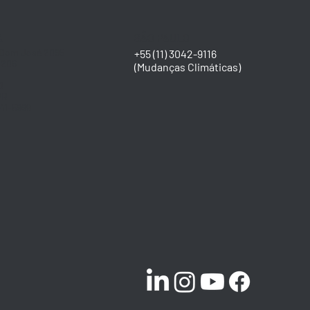
A
SÃO PAULO
 Dom José 2095
+55 (11) 3042-9116​
/206
(Mudanças Climáticas)
0
PR
141-5669