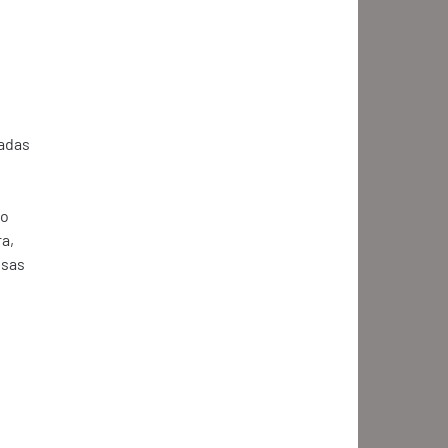
 
adas 
o 
a, 
sas 