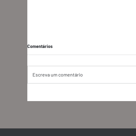
Comentários
Escreva um comentário
A GSS é parte das discussões
S
globais sobre Biodiversidade e o
p
novo Fundo Cali (PT/BR | EN)
m