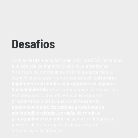
Desafios
Com a meta de ampliar suas práticas ESG, fortalecer
sua agenda de impacto positivo, e atender as
diretrizes de compliance internas e externas, a
Haskell buscava parceiros capazes de
estruturar,
implementar e monitorar programas de impacto
socioambiental
junto a comunidades e territórios
estratégicos. O desafio estava em garantir
programas robustos que conectassem
o
desenvolvimento de cadeias produtivas da
sociobiodiversidade, geração de renda, e
protagonismo comunitário
, sempre alinhadas a
padrões de governança, transparência e
mensuração de impacto.