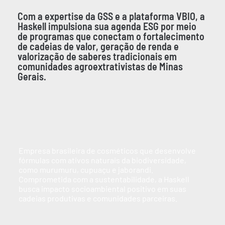
Com a expertise da GSS e a plataforma VBIO, a
Haskell impulsiona sua agenda ESG por meio
de programas que conectam o fortalecimento
de cadeias de valor, geração de renda e
valorização de saberes tradicionais em
comunidades agroextrativistas de Minas
Gerais.
Empresa brasileira de cosméticos que desenvolve
fórmulas com ativos naturais da biodiversidade,
como murumuru, cupuaçu e jaborandi.
Comprometida com a sustentabilidade, a Haskell
busca impacto socioambiental positivo em suas
cadeias produtivas e comunidades parceiras.