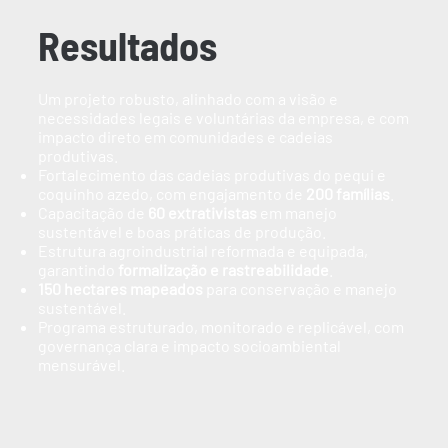
Resultados
Um projeto robusto, alinhado com a visão e
necessidades legais e voluntárias da empresa, e com
impacto direto em comunidades e cadeias
produtivas.
Fortalecimento das cadeias produtivas do pequi e
coquinho azedo, com engajamento de
200 famílias
.
Capacitação de
60 extrativistas
em manejo
sustentável e boas práticas de produção.
Estrutura agroindustrial reformada e equipada,
garantindo
formalização e rastreabilidade
.
150 hectares mapeados
para conservação e manejo
sustentável.
Programa estruturado, monitorado e replicável, com
governança clara e impacto socioambiental
mensurável.