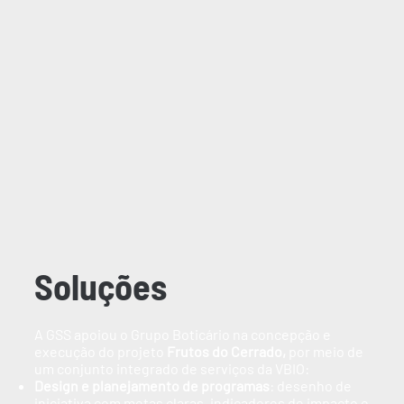
Soluções
A GSS apoiou o Grupo Boticário na concepção e
execução do projeto
Frutos do Cerrado,
por meio de
um conjunto integrado de serviços da VBIO:
Design e planejamento de programas
: desenho de
iniciativa com metas claras, indicadores de impacto e