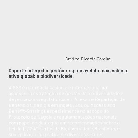
Crédito:Ricardo Cardim.
Suporte integral à gestão responsável do mais valioso
ativo global: a biodiversidade.
A GSS é referência nacional e internacional na
assessoria estratégica de gestão da biodiversidade e
de processos regulatórios em Acesso e Repartição de
Benefícios (na sigla em inglês ABS, ou Access and
Benefit-Sharing), especialmente no escopo do
Protocolo de Nagoia e regulamentações nacionais
com papel de destaque em recomendações sobre a
Lei da 13.123/15, a Lei da Biodiversidade Brasileira, e
sua aplicação na prática de diversos setores.