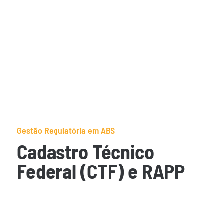
A GSS possui expertise de mais de 15 anos na
condução de regularizações, processos para
obtenção de autorizações e Certificados de
Conformidade Internacionalmente Reconhecidos -
IRCC. A assessoria compreende a análise do caso
concreto, identificação de riscos e estratégias, e
acompanhamento dos processos até seu
encerramento.
Gestão Regulatória em ABS
Cadastro Técnico
Federal (CTF) e RAPP
Regularização ambiental para atividades com
recursos naturais (inclusive patrimônio genético).