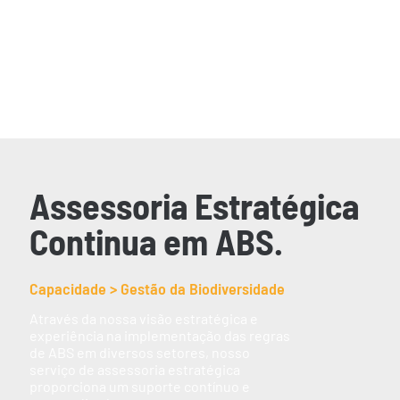
acompanhamento processual, gestão e renovação
das licenças, preparação de relatórios e orientação
técnica contínua, assegurando conformidade
regulatória e segurança jurídica ao longo de toda a
execução da pesquisa.
Assessoria Estratégica
Continua em ABS.
Capacidade > Gestão da Biodiversidade
Através da nossa visão estratégica e
experiência na implementação das regras
de ABS em diversos setores, nosso
serviço de assessoria estratégica
proporciona um suporte contínuo e