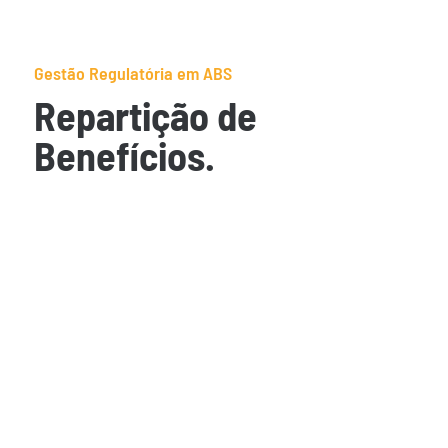
Gestão Regulatória em ABS
Repartição de
Benefícios.
A GSS possui extensa experiência na assessoria para
cumprimento da obrigação de repartir benefícios.
Repartição de benefícios não monetária
Definição ou construção de Projetos de Repartição
de Benefícios, condução das negociações junto ao
beneficiário, elaboração dos documentos
necessários tal como Acordo de Repartição de
Benefícios (ARB) e demais documentos acessórios
exigidos pelas normas, negociação com o
Departamento de Patrimônio Genético (DPG/MMA),
prestação de contas e relatórios anuais.