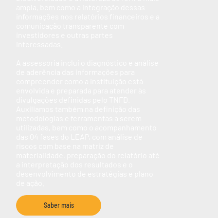
ampla, bem como a integração dessas
informações nos relatórios financeiros e a
comunicação transparente com
investidores e outras partes
interessadas.
A assessoria inclui o diagnóstico e análise
de aderência das informações para
compreender como a instituição está
envolvida e preparada para atender às
divulgações definidas pelo TNFD.
Auxiliamos também na definição das
metodologias e ferramentas a serem
utilizadas, bem como o acompanhamento
das 04 fases do LEAP, com análise de
riscos com base na matriz de
materialidade, preparação do relatório até
a interpretação dos resultados e o
desenvolvimento de estratégias e plano
de ação.
Saber mais