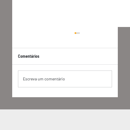
Comentários
Escreva um comentário
Relatório de Monitoramento 2023 do SBTi
destaca marcos significativos na ação
climática corporativa global