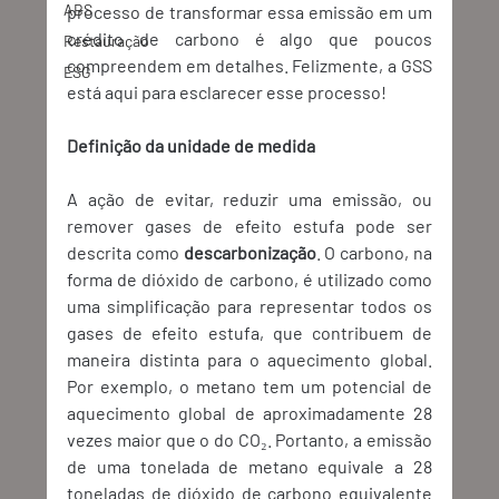
ABS
processo de transformar essa emissão em um 
crédito de carbono é algo que poucos 
Restauração
compreendem em detalhes. Felizmente, a GSS 
ESG
está aqui para esclarecer esse processo!
Definição da unidade de medida
A ação de evitar, reduzir uma emissão, ou 
remover gases de efeito estufa pode ser 
descrita como 
descarbonização
. O carbono, na 
forma de dióxido de carbono, é utilizado como 
uma simplificação para representar todos os 
gases de efeito estufa, que contribuem de 
maneira distinta para o aquecimento global. 
Por exemplo, o metano tem um potencial de 
aquecimento global de aproximadamente 28 
vezes maior que o do CO₂. Portanto, a emissão 
de uma tonelada de metano equivale a 28 
toneladas de dióxido de carbono equivalente 