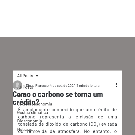
All Posts
Diego Flaresso
4 de set. de 2024
3 min de leitura
All Posts
Como o carbono se torna um
NBS
crédito?
Sociobioeconomia
É amplamente conhecido que um crédito de 
Gestão climática
carbono representa a emissão de uma 
Bioeconomia
tonelada de dióxido de carbono (CO₂) evitada 
Notícias
ou removida da atmosfera. No entanto, o 