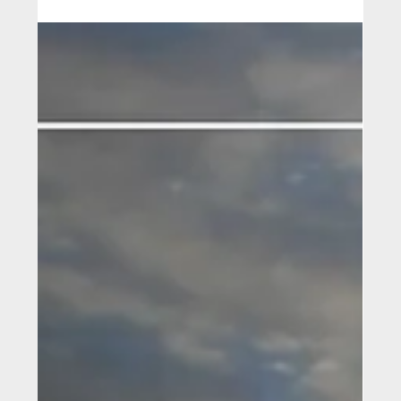
das mudanças climáticas, à perda de biodiversidade
e às desigualdades sociais, as Soluções Baseadas
na Natureza (SbN) emergem como um caminho
estratégico e inovador. Mais do que uma tendência,
elas representam uma nova lógica de
desenvolvimento, em que natureza, economia e
sociedade caminham juntas. Mas afinal, o que são
as SbN e como integrá-las à estratégia do seu
negócio ? Neste a