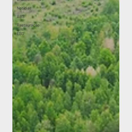
Notícias
ABS
Restauração
ESG