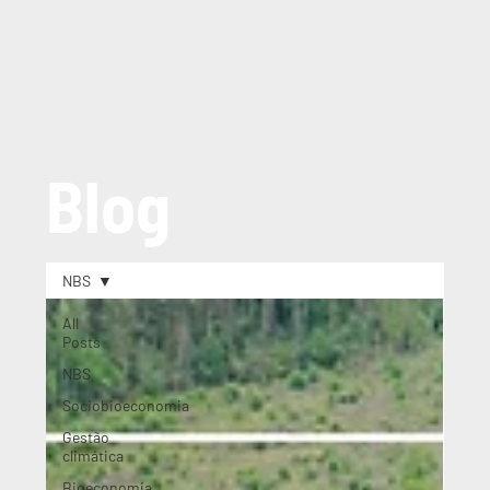
Blog
NBS
All
Posts
NBS
Sociobioeconomia
Gestão
climática
Bioeconomia