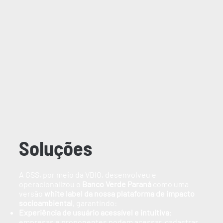
Soluções
A GSS, por meio da VBIO, desenvolveu e
operacionalizou o
Banco Verde Paraná
como uma
versão
white label da nossa plataforma de impacto
socioambiental
, garantindo:
Experiência de usuário acessível e intuitiva
:
empresas e proponentes podem acessar, cadastrar