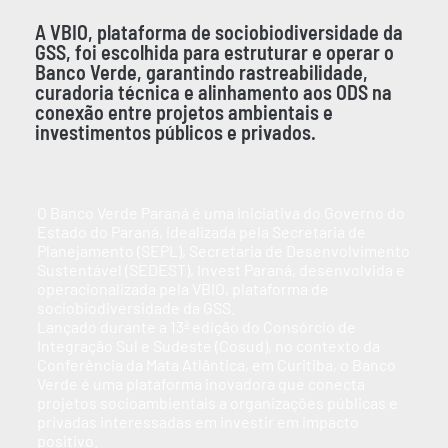
A VBIO, plataforma de sociobiodiversidade da
GSS, foi escolhida para estruturar e operar o
Banco Verde, garantindo rastreabilidade,
curadoria técnica e alinhamento aos ODS na
conexão entre projetos ambientais e
investimentos públicos e privados.
O Banco Verde Paraná é uma iniciativa do Governo do
Estado do Paraná, idealizada pela Secretaria de
Planejamento (SEPL), Secretaria de Desenvolvimento
Sustentável (SEDEST), Invest Paraná, desenvolvida e
operacionalizada pela VBIO, plataforma de
sociobiodiversidade da GSS.
Lançado durante a 13ª edição do Consórcio de
Integração Sul e Sudeste (Cosud), no contexto da
Conferência da Mata Atlântica, em Curitiba, o Banco
Verde é uma plataforma inovadora que conecta
projetos socioambientais a organizações públicas e
privadas interessadas em investir em impacto
positivo.