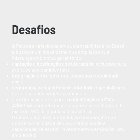
Desafios
O Paraná é referência em sustentabilidade no Brasil
e buscava um mecanismo que ampliasse sua
liderança ambiental, garantindo:
captação e destinação estruturada de recursos
para
projetos socioambientais;
integração entre governo, empresas e sociedade
civil
;
segurança, transparência e curadoria especializada
na seleção dos projetos apoiados;
contribuição direta para a
conservação da Mata
Atlântica
, segundo maior bioma do país e habitat de
mais de 70% da população brasileira.
O desafio era criar uma solução tecnológica que
unisse simplicidade de uso, credibilidade e
capacidade de escalar investimentos em iniciativas
ambientais.