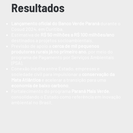
Resultados
Lançamento oficial do Banco Verde Paraná
durante o
Cosud 2024, em Curitiba.
Estimativa de
R$ 50 milhões a R$ 100 milhões/ano
destinados a projetos socioambientais.
Previsão de apoio a
cerca de mil pequenos
produtores rurais já no primeiro ano
, por meio do
programa de Pagamento por Serviços Ambientais
(PSA).
Conexão inédita entre Estado, empresas e
sociedade civil para impulsionar a
conservação da
Mata Atlântica
e acelerar a transição para uma
economia de baixo carbono
.
Fortalecimento do programa
Paraná Mais Verde
,
consolidando o Estado como referência em inovação
ambiental no Brasil.