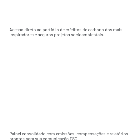
Compensação integrada
Acesso direto ao portfólio de créditos de carbono dos mais
inspiradores e seguros projetos socioambientais.
Certificação automática
Certificados digitais de compensação para os usuários
compartilharem sua ação.
Dashboard de impacto
Painel consolidado com emissões, compensações e relatórios
prontos para sua comunicação ESG.