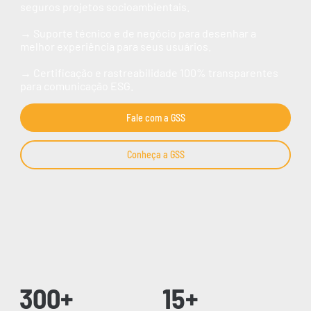
seguros projetos socioambientais.
→
Suporte técnico e de negócio para desenhar a
melhor experiência para seus usuários.
→ ​Certificação e rastreabilidade 100% transparentes
para comunicação ESG.
Fale com a GSS
Conheça a GSS
300+
15+