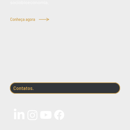
sociobioeconomia.
Conheça agora
Contatos.