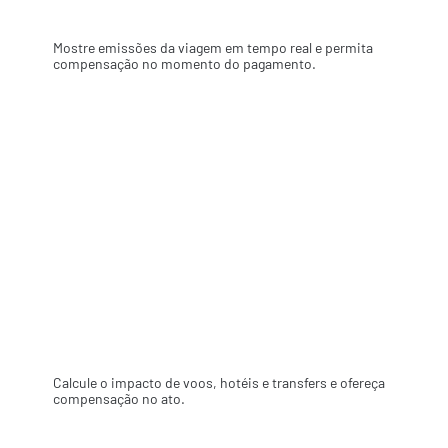
Mobilidade e transporte
Mostre emissões da viagem em tempo real e permita
compensação no momento do pagamento.
Apps de serviços
Ligada ao checkout de aplicativos e plataformas,
calculamos as emissões geradas na entrega de
produtos e serviços – como por exemplo
veículos de delivery e transporte.
Viagem e hospitalidade
Calcule o impacto de voos, hotéis e transfers e ofereça
compensação no ato.