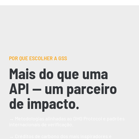
POR QUE ESCOLHER A GSS
Mais do que uma
API — um parceiro
de impacto.
→
Metodologias alinhadas ao GHG Protocol e padrões
internacionais de verificação.
→
Créditos de carbono dos mais inspiradores e