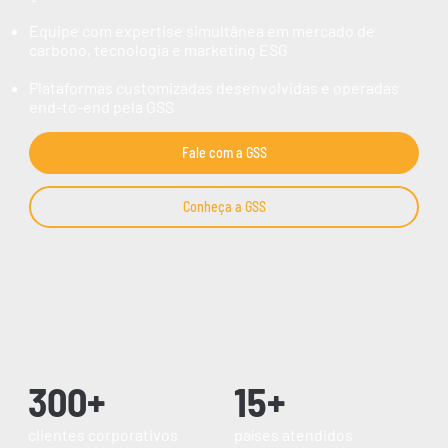
Equipe com expertise simultânea em mercado de
carbono, tecnologia e marketing ESG
Plataformas customizadas desenvolvidas e operadas
end-to-end pela GSS
Fale com a GSS
Conheça a GSS
300+
15+
clientes corporativos
países atendidos