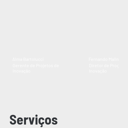
Alma Bartolucci
Fernando Mallmann
Gerente de Projetos de
Diretor de Program
Inovação
Inovação
Serviços