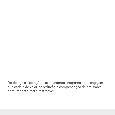
Inventário corporativo
Mapeamos e mensuramos as emissões de gases de
efeito estufa da sua empresa, auditável por qualquer
terceira parte.
Programas de compensação
Do design à operação: estruturamos programas que engajam
sua cadeia de valor na redução e compensação de emissões —
com impacto real e rastreável.