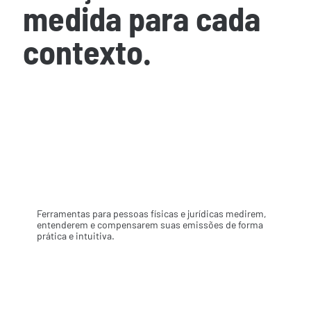
medida para cada
contexto.
Porque não existe uma fórmula única para a gestão
climática. Existe a certa para o seu negócio.
01
Calculadoras de emissões
Ferramentas para pessoas físicas e jurídicas medirem,
entenderem e compensarem suas emissões de forma
prática e intuitiva.
02