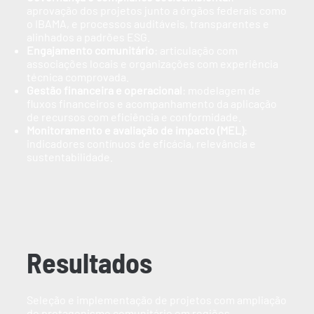
aprovação dos projetos junto a órgãos federais como
o IBAMA, e processos auditáveis, transparentes e
alinhados a padrões ESG.
Engajamento comunitário
: articulação com
associações locais e organizações com experiência
técnica comprovada.
Gestão financeira e operacional
: modelagem de
fluxos financeiros e acompanhamento da aplicação
de recursos com eficiência e conformidade.
Monitoramento e avaliação de impacto (MEL)
:
indicadores contínuos de eficácia, relevância e
sustentabilidade.
Resultados
Seleção e implementação de projetos com ampliação
do protagonismo comunitário em regiões