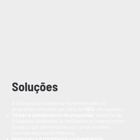
Soluções
A GSS apoiou a Celeo na implementação de
programas robustos por meio da
VBIO
, oferecendo:
Design e planejamento de programas
: desenho de
iniciativas adaptadas às realidades socioambientais
locais, e que atendessem aos compromissos
internos da própria empresa.
Governança e compliance socioambiental
: