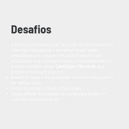
Desafios
A Celeo buscava atender às suas metas ambientais
internas voluntárias e compromissos legais
vinculados aos seus projetos de transmissão,
ampliando o seu compromisso socioambiental em
biomas críticos, como
Caatinga
e
Pantanal
, que
enfrentam desafios como:
desertificação e baixa taxa de sucesso em projetos
de restauração;
recorrência de incêndios florestais;
necessidade de engajar comunidades locais em
soluções de longo prazo.