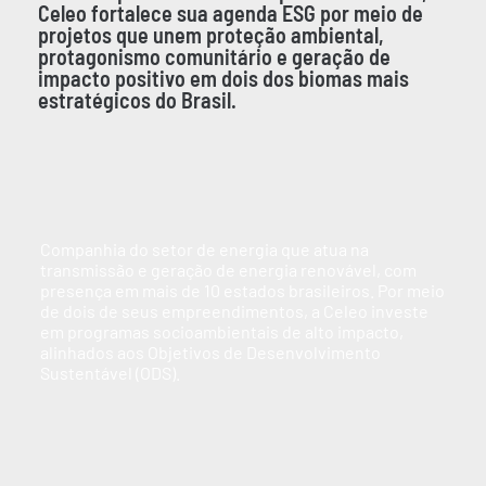
Celeo fortalece sua agenda ESG por meio de
projetos que unem proteção ambiental,
protagonismo comunitário e geração de
impacto positivo em dois dos biomas mais
estratégicos do Brasil.
Companhia do setor de energia que atua na
transmissão e geração de energia renovável, com
presença em mais de 10 estados brasileiros. Por meio
de dois de seus empreendimentos, a Celeo investe
em programas socioambientais de alto impacto,
alinhados aos Objetivos de Desenvolvimento
Sustentável (ODS).