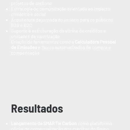
projetos de carbono
Estratégia de comunicação orientada ao impacto
climático e social
Arquitetura da jornada do usuário para os públicos
B2B e B2C
Suporte à estruturação da vitrine de créditos e
unidades de valorização
Criação de ferramentas como a
Calculadora Pessoal
de Emissões
e fluxos automatizados de compra e
compensação
Resultados
Lançamento da SMARTie Carbon
como plataforma
oficial de comercialização dos créditos do Grupo