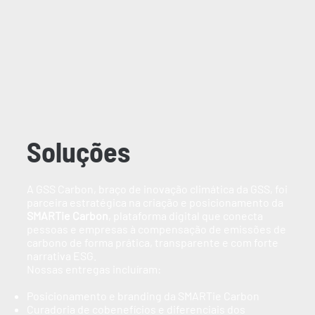
Soluções
A GSS Carbon, braço de inovação climática da GSS, foi
parceira estratégica na criação e posicionamento da
SMARTie Carbon
, plataforma digital que conecta
pessoas e empresas à compensação de emissões de
carbono de forma prática, transparente e com forte
narrativa ESG.
Nossas entregas incluíram:
Posicionamento e branding da SMARTie Carbon
Curadoria de cobenefícios e diferenciais dos