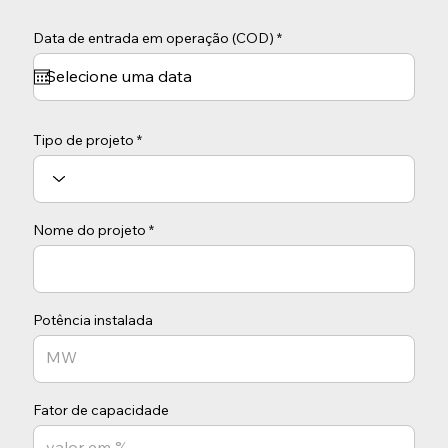
r
Data de entrada em operação (COD)
*
e
q
u
i
r
e
d
Tipo de projeto
Nome do projeto
Potência instalada
Fator de capacidade