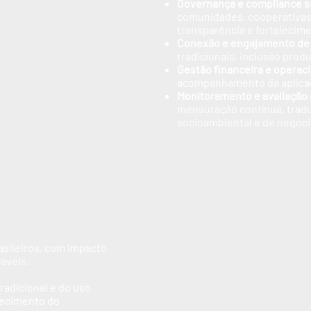
Governança e compliance s
comunidades, cooperativas 
transparência e fortalecime
Conexão e engajamento de
tradicionais, inclusão prod
Gestão financeira e operac
acompanhamento da aplicaç
Monitoramento e avaliação 
mensuração contínua, tradu
socioambiental e de negóci
asileiros, com impacto
áveis:
radicional e do uso
alecimento do