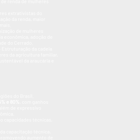
o de renda de mulheres
es extrativistas do
ação da renda, maior
rmais.
nização de mulheres
mia econômica, adoção de
ade do Cerrado.
– Estruturação da cadeia
es da agricultura familiar,
ustentável da araucária e
giões do Brasil.
25% e 80%
, com ganhos
 além de expressivo
nômica.
do capacidades técnicas,
da capacitação técnica,
, promovendo aumento de