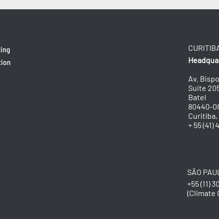
About GSS
CURITIB
ting
Insights
Headqua
tion
Careers
Contact
Av. Bisp
Suite 20
Batel
80440-0
Curitiba, 
+ 55 (41)
SÃO PAU
+55 (11) 
​(Climate