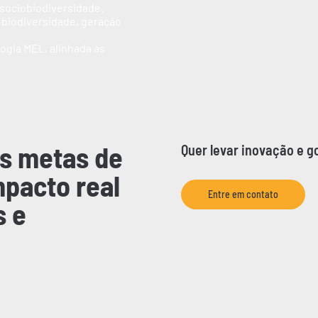
 sociobiodiversidade.
 biodiversidade, geração
ogia MEL, alinhada às
s metas de
Quer levar inovação e 
mpacto real
Entre em contato
s e