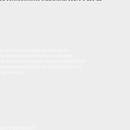
ia na democratização da beleza, na
s direitos das mulheres e meninas.
sde 2020 e carrega um legado fundamental
internacionalmente, acreditando que um
 para todos.
ua independência