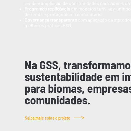
renda e ampliação de oportunidades nas cadeias da
Programas replicáveis
em modelos turn-key, unindo
de renda e protagonismo comunitário.
Governança transparente
com aplicação da metodol
melhores práticas ESG.
Na GSS, transformamo
sustentabilidade em i
para biomas, empresa
comunidades.
Saiba mais sobre o projeto