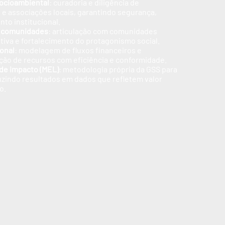
ocioambiental
: curadoria e diligência de
e associações locais, garantindo segurança,
nto institucional.
 comunidades
: articulação com comunidades
utiva e fortalecimento do protagonismo social.
ional
: modelagem de fluxos financeiros e
ão de recursos com eficiência e conformidade.
de impacto (MEL)
: metodologia própria da GSS para
zindo resultados em dados que refletem valor
o.