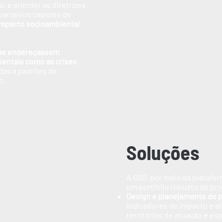
o, e atender as diretrizes
parceiros capazes de
impacto socioambiental
ue endereçassem
ientais como as crises
das a padrões de
o.
Soluções
A GSS, por meio da platafo
um portfólio robusto de pr
Design e planejamento de 
indicadores de impacto e a
territórios de atuação e es