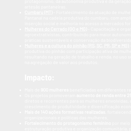
protagonismo, da autonomia produtiva e da geraçã
artesãs pantaneiras.
Cumbaru (MT)
– Fortalecimento da atuação de mulher
Pantanal na cadeia produtiva do cumbaru, com ampli
inserção social e melhoria no acesso a mercados fo
Mulheres do Cerrado (GO e MG)
– Capacitação e orga
agroextrativistas, contribuindo para maior autono
práticas sustentáveis e conservação da biodiversid
Mulheres e a cultura do pinhão (RS, SC, PR, SP e MG)
produtiva do pinhão com participação ativa de mulher
resultando na geração de trabalho e renda, no uso s
na agregação de valor aos produtos.
Impacto:
Mais de
900 mulheres
beneficiadas em diferentes re
Os projetos promoveram
aumento de renda entre 
diretos e recorrentes para as mulheres envolvidas,
crescimento de produtividade e diversificação eco
Mais de 140 ações formativas realizadas
, fortalecen
organizacionais e políticas das mulheres.
Fortalecimento do protagonismo feminino
por meio 
estruturação produtiva e organização comunitária