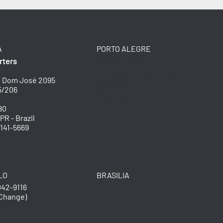
A
PORTO ALEGRE
Instituto Caldeira
rters
Rua Frederico Mentz, 1606
o Dom José 2095
Navegantes
5/206
90240-111
Porto Alegre, RS
80
PR - Brazil
 4141-5669
LO
BRASILIA
3042-9116
 Change)