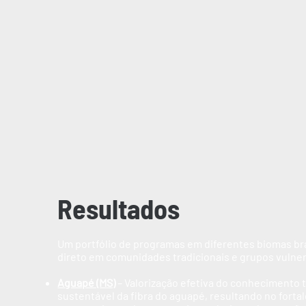
Resultados
Um portfólio de programas em diferentes biomas br
direto em comunidades tradicionais e grupos vulner
Aguapé (MS)
– Valorização efetiva do conhecimento t
sustentável da fibra do aguapé, resultando no fort