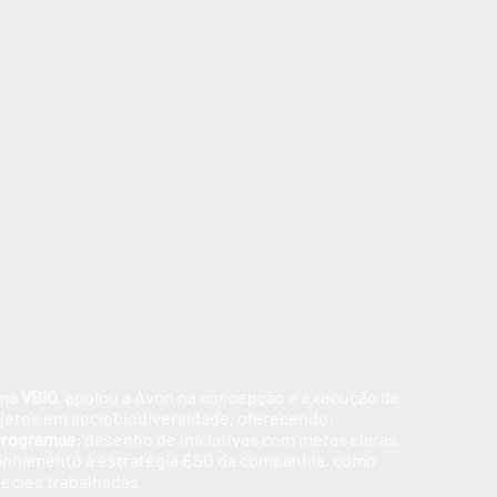
rma
VBIO
, apoiou a Avon na concepção e execução de
ojetos em sociobiodiversidade, oferecendo:
programas
: desenho de iniciativas com metas claras,
linhamento à estratégia ESG da companhia, como
pécies trabalhadas.