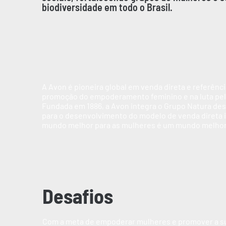
biodiversidade em todo o Brasil.
A Avon é pioneira global em venda direta e referênc
promoção do empoderamento feminino e na luta pelo
Fundada em 1886, a Avon integra o Grupo Natura de
para o desenvolvimento do modelo de venda direta 
mundo melhor para as mulheres é um mundo melhor
Desafios
Com a meta de empoderar mulheres e promover a s