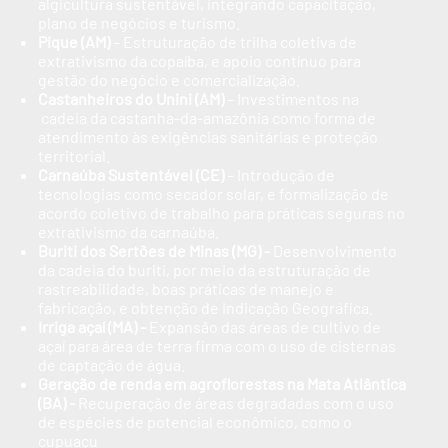
algicultura sustentável, integrando capacitação,
plano de negócios e turismo.
Pique (AM)
– Estruturação de trilha coletiva de
extrativismo da copaíba, e apoio contínuo para
gestão do negócio e comercialização.
Castanheiros do Unini (AM)
– Investimentos na
cadeia da castanha-da-amazônia como forma de
atendimento às exigências sanitárias e proteção
territorial.
Carnaúba Sustentável (CE)
– Introdução de
tecnologias como secador solar, e formalização de
acordo coletivo de trabalho para práticas seguras no
extrativismo da carnaúba.
Buriti dos Sertões de Minas (MG) -
Desenvolvimento
da cadeia do buriti, por meio da estruturação de
rastreabilidade, boas práticas de manejo e
fabricação, e obtenção de Indicação Geográfica.
Irriga açaí (MA) -
Expansão das áreas de cultivo de
açaí para área de terra firma com o uso de cisternas
de captação de água.
Geração de renda em agroflorestas na Mata Atlântica
(BA) -
Recuperação de áreas degradadas com o uso
de espécies de potencial econômico, como o
cupuaçu