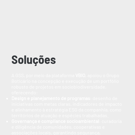
Soluções
A GSS, por meio da plataforma
VBIO
, apoiou o Grupo
Boticário na concepção e execução de um portfólio
robusto de projetos em sociobiodiversidade,
oferecendo:
Design e planejamento de programas
: desenho de
iniciativas com metas claras, indicadores de impacto
e alinhamento à estratégia ESG da companhia, como
territórios de atuação e espécies trabalhadas.
Governança e compliance socioambiental
: curadoria
e diligência de comunidades, cooperativas e
associações locais, garantindo segurança,