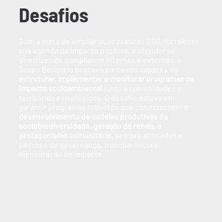
Desafios
Com a meta de ampliar suas práticas ESG, fortalecer
sua agenda de impacto positivo, e atender as
diretrizes de compliance internas e externas, o
Grupo Boticário buscava parceiros capazes de
estruturar, implementar e monitorar programas de
impacto socioambiental
junto a comunidades e
territórios estratégicos. O desafio estava em
garantir programas robustos que conectassem
o
desenvolvimento de cadeias produtivas da
sociobiodiversidade, geração de renda, e
protagonismo comunitário
, sempre alinhadas a
padrões de governança, transparência e
mensuração de impacto.