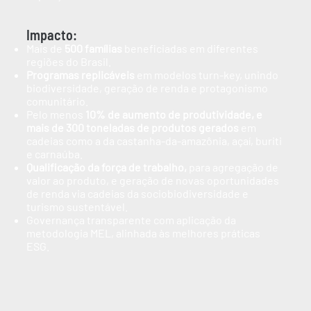
Impacto:
Mais de
500 famílias
beneficiadas em diferentes
regiões do Brasil.
Programas replicáveis
em modelos turn-key, unindo
biodiversidade, geração de renda e protagonismo
comunitário.
Pelo menos
10% de aumento de produtividade, e
mais de 300 toneladas de produtos gerados
em
cadeias como a da castanha-da-amazônia, açaí, buriti
e carnaúba.
Qualificação da força de trabalho,
para agregação de
valor ao produto, e geração de novas oportunidades
de renda via cadeias da sociobiodiversidade e
turismo sustentável.
Governança transparente com aplicação da
metodologia MEL, alinhada às melhores práticas
ESG.