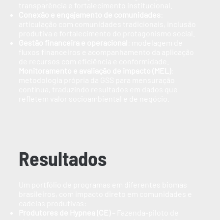
transparência e fortalecimento institucional.
Conexão e engajamento de comunidades
:
articulação com comunidades tradicionais, inclusão
produtiva e fortalecimento do protagonismo social.
Gestão financeira e operacional
: modelagem de
fluxos financeiros e acompanhamento da aplicação
de recursos com eficiência e conformidade.
Monitoramento e avaliação de impacto (MEL)
:
metodologia própria da GSS para mensuração
contínua, traduzindo resultados em dados que
refletem valor socioambiental e de negócio.
Resultados
Um portfólio de programas em diferentes biomas
brasileiros, com impacto direto em comunidades e
cadeias produtivas:
Produtores de Hypnea (CE)
– Fazenda-piloto de