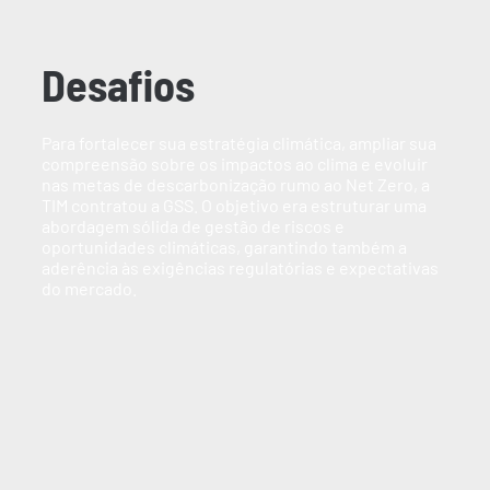
Desafios
Para fortalecer sua estratégia climática, ampliar sua
compreensão sobre os impactos ao clima e evoluir
nas metas de descarbonização rumo ao Net Zero, a
TIM contratou a GSS. O objetivo era estruturar uma
abordagem sólida de gestão de riscos e
oportunidades climáticas, garantindo também a
aderência às exigências regulatórias e expectativas
do mercado.