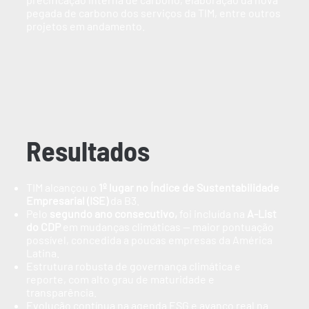
pegada de carbono dos serviços da TIM, entre outros
projetos em andamento.
Resultados
TIM alcançou o
1º lugar no Índice de Sustentabilidade
Empresarial (ISE)
da B3.
Pelo
segundo ano consecutivo,
foi incluída na
A-List
do CDP
em mudanças climáticas — maior pontuação
possível, concedida a poucas empresas da América
Latina.
Estrutura robusta de governança climática e
reporte, com alto grau de maturidade e
transparência.
Evolução contínua na agenda ESG e avanço real na