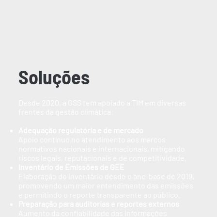
Soluções
Desde 2020, a GSS tem apoiado a TIM em diversas
frentes da gestão climática:
Adequação regulatória e de mercado
Apoio contínuo no atendimento aos marcos
normativos nacionais e internacionais, mitigando
riscos legais, reputacionais e de competitividade.
Inventário de Emissões de GEE
Elaboração do inventário desde o ano-base de 2019,
promovendo um maior entendimento das emissões
e permitindo o reporte transparente ao público.
Preparação para auditorias e reportes externos
Aumento da confiabilidade das informações