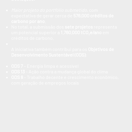
Maior projeto do portfólio submetido
, com
expectativa de gerar cerca de
576.000 créditos de
carbono por ano
.
No total, a submissão dos
sete projetos
representa
um potencial superior a
1.760.000 tCO₂e/ano
em
créditos de carbono.
A iniciativa também contribui para os
Objetivos de
Desenvolvimento Sustentável (ODS)
:
ODS 7
– Energia limpa e acessível
ODS 13
– Ação contra a mudança global do clima
ODS 8
– Trabalho decente e crescimento econômico,
com geração de empregos locais