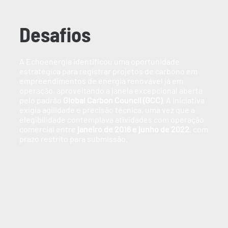
Desafios
A Echoenergia identificou uma oportunidade
estratégica para registrar projetos de carbono em
empreendimentos de energia renovável já em
operação, aproveitando a janela excepcional aberta
pelo padrão
Global Carbon Council (GCC)
. A iniciativa
exigia agilidade e precisão técnica, uma vez que a
elegibilidade contemplava atividades com operação
comercial entre
janeiro de 2016 e junho de 2022
, com
prazo restrito para submissão.