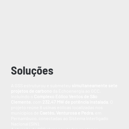
Soluções
A GSS estruturou e submeteu
simultaneamente sete
projetos de carbono
da Echoenergia ao GCC,
incluindo o
Complexo Eólico Ventos de São
Clemente
, com
232,47 MW de potência instalada
. O
projeto reúne 8 usinas eólicas localizadas nos
municípios de
Caetés, Venturosa e Pedra
, em
Pernambuco, conectadas ao Sistema Interligado
Nacional (SIN).