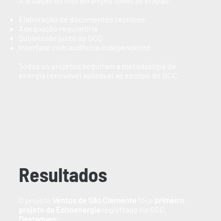
A atuação da GSS abrangeu todas as etapas:
Elaboração de documentos técnicos
Adequação regulatória
Submissão junto ao GCC
Interface com auditoria independente
Todos os projetos seguiram a metodologia de
energia renovável aplicável ao escopo do GCC.
Resultados
O projeto
Ventos de São Clemente
foi o
primeiro
projeto da Echoenergia
registrado no GCC.
Destaques: