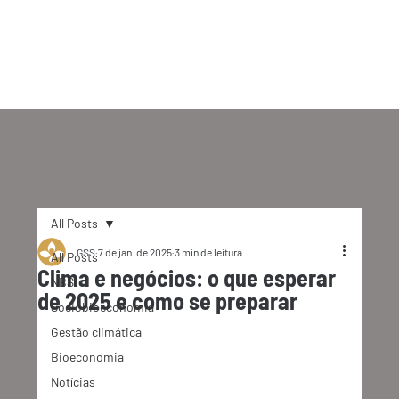
All Posts
GSS
7 de jan. de 2025
3 min de leitura
All Posts
Clima e negócios: o que esperar
NBS
de 2025 e como se preparar
Sociobioeconomia
Gestão climática
Bioeconomia
Notícias