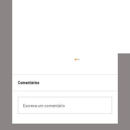
Comentários
Escreva um comentário
O GHG Protocol anunciou mudanças