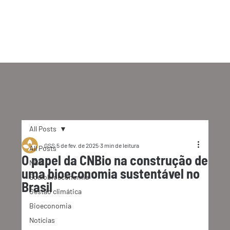
All Posts
GSS
5 de fev. de 2025
3 min de leitura
All Posts
O papel da CNBio na construção de
NBS
uma bioeconomia sustentável no
Sociobioeconomia
Brasil
Gestão climática
Bioeconomia
Notícias