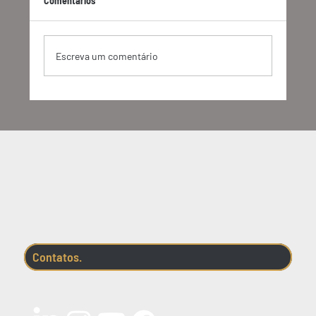
Comentários
Escreva um comentário
O GHG Protocol anunciou mudanças
importantes. Entenda o que vem por aí.
Contatos.