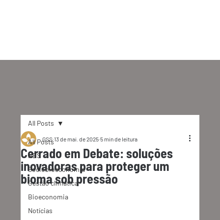
All Posts
GSS
13 de mai. de 2025
5 min de leitura
All Posts
Cerrado em Debate: soluções
NBS
inovadoras para proteger um
Sociobioeconomia
bioma sob pressão
Gestão climática
Bioeconomia
Notícias