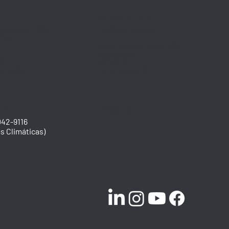
A
PORTO ALEGRE
 Dom José 2095
Instituto Caldeira
/206
Rua Frederico Mentz, 1606
0
Navegantes
PR
90240-111
141-5669
Porto Alegre, RS
LO
BRASÍLIA
042-9116​
s Climáticas)