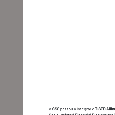
A 
GSS 
passou a integrar a 
TISFD Alli
Social-related Financial Disclosures 