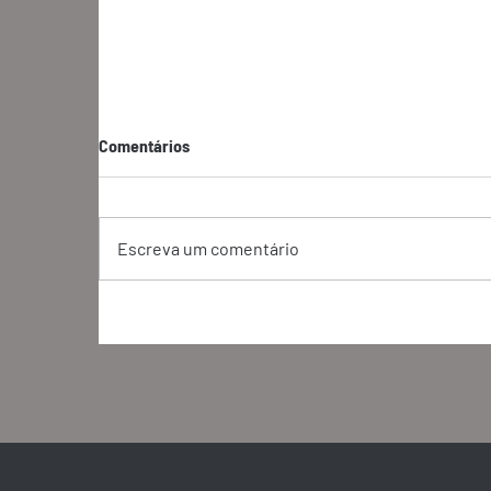
Comentários
Escreva um comentário
Capital natural, competitividade
C
e transformação | Estratégia no
t
Radar #2