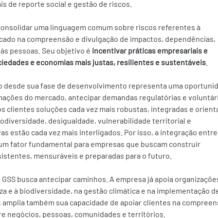
s de reporte social e gestão de riscos.
consolidar uma linguagem comum sobre riscos referentes à 
rcado na compreensão e divulgação de impactos, dependências, 
às pessoas. Seu objetivo é 
incentivar práticas empresariais e 
ciedades e economias mais justas, resilientes e sustentáveis
.
so desde sua fase de desenvolvimento representa uma oportuni
ações do mercado, antecipar demandas regulatórias e voluntári
s clientes soluções cada vez mais robustas, integradas e orient
iodiversidade, desigualdade, vulnerabilidade territorial e 
s estão cada vez mais interligados. Por isso, a integração entre
 um fator fundamental para empresas que buscam construir 
sistentes, mensuráveis e preparadas para o futuro.
a GSS busca antecipar caminhos. A empresa já apoia organizações
eza e à biodiversidade, na gestão climática e na implementação d
, amplia também sua capacidade de apoiar clientes na compreen
tre negócios, pessoas, comunidades e territórios.