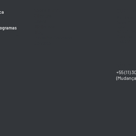
Sobre a GSS
CURITIB
ca
Clientes
Av. Bispo
Cases
Salas 205
Biblioteca
Batel
rogramas
Blog
80440-08
Trabalhe Conosco
Curitiba, 
+ 55 (41) 4
Contato
SÃO PAU
+55 (11) 3
(Mudança