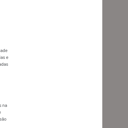
dade 
as e 
adas 
 
 na 
e 
são 