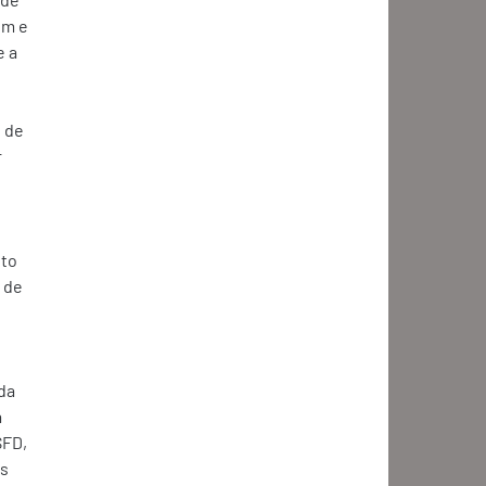
m e 
e a 
 de 
 
to 
 de 
da 
 
FD, 
s 