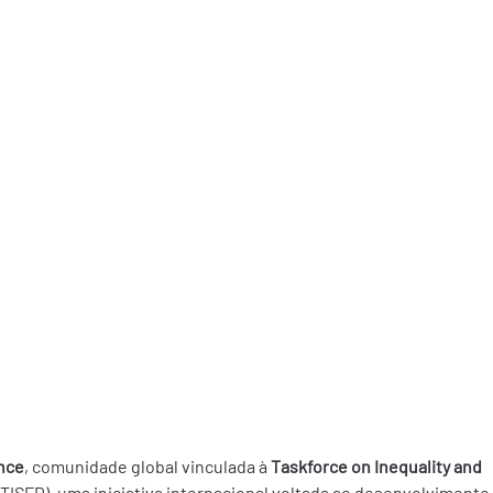
ance
, comunidade global vinculada à 
Taskforce on Inequality and 
(TISFD), uma iniciativa internacional voltada ao desenvolvimento