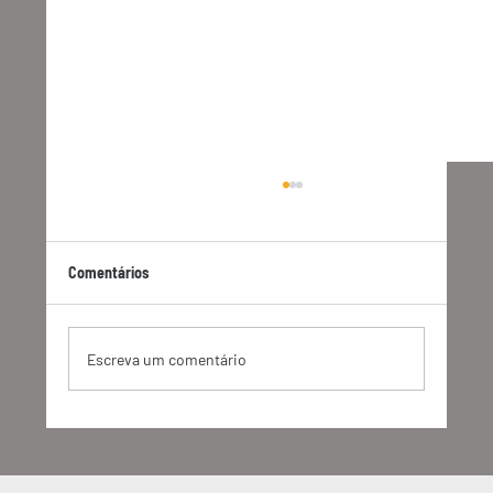
Comentários
Escreva um comentário
Cadastro Técnico Federal de Atividades
Potencialmente Poluidoras e/ou Utilizadoras
de Recursos Ambientais (CTF/APP)