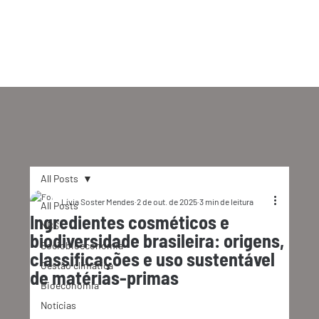
All Posts
Lívia Soster Mendes
2 de out. de 2025
3 min de leitura
All Posts
Ingredientes cosméticos e
NBS
biodiversidade brasileira: origens,
Sociobioeconomia
classificações e uso sustentável
Gestão climática
de matérias-primas
Bioeconomia
Notícias