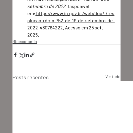
setembro de 2022
. Disponível 
em:
 https://www.in.gov.br/web/dou/-/res
olucao-rdc-n-752-de-19-de-setembro-de-
2022-430784222
. Acesso em 25 set. 
2025.
Bioeconomia
Posts recentes
Ver tudo