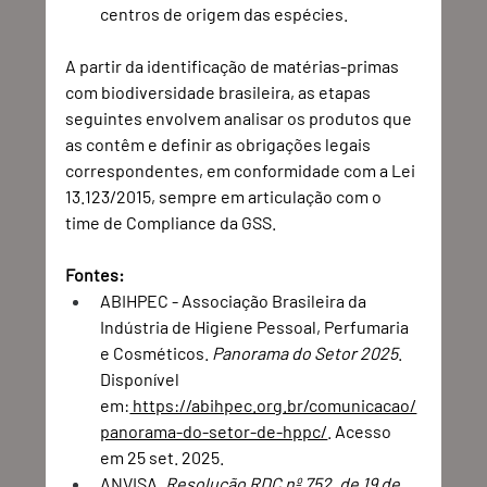
centros de origem das espécies.
A partir da identificação de matérias-primas 
com biodiversidade brasileira, as etapas 
seguintes envolvem analisar os produtos que 
as contêm e definir as obrigações legais 
correspondentes, em conformidade com a Lei 
13.123/2015, sempre em articulação com o 
time de Compliance da GSS.
Fontes:
ABIHPEC - Associação Brasileira da 
Indústria de Higiene Pessoal, Perfumaria 
e Cosméticos. 
Panorama do Setor 2025
. 
Disponível 
em:
 https://abihpec.org.br/comunicacao/
panorama-do-setor-de-hppc/
. Acesso 
em 25 set. 2025.
ANVISA. 
Resolução RDC nº 752, de 19 de 