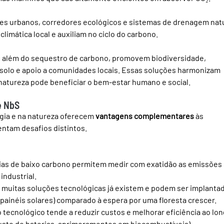
es urbanos, corredores ecológicos e sistemas de drenagem natu
limática local e auxiliam no ciclo do carbono.
: além do sequestro de carbono, promovem biodiversidade, 
 solo e apoio a comunidades locais. Essas soluções harmonizam 
natureza pode beneficiar o bem-estar humano e social.
e NbS
ia e na natureza oferecem 
vantagens complementares
 às 
ntam desafios distintos.
ias de baixo carbono permitem medir com exatidão as emissões 
 industrial.
:
 muitas soluções tecnológicas já existem e podem ser implantad
r painéis solares) comparado à espera por uma floresta crescer.
o tecnológico tende a reduzir custos e melhorar eficiência ao lon
usto de baterias, aprimoramentos em biocombustíveis).