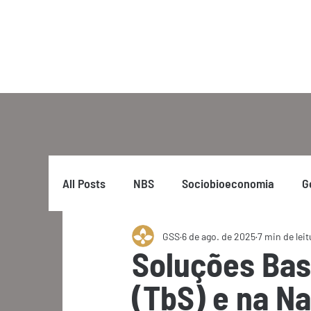
All Posts
NBS
Sociobioeconomia
G
GSS
6 de ago. de 2025
7 min de leit
Soluções Bas
(TbS) e na N