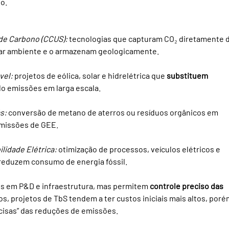
o.
de Carbono (CCUS):
 tecnologias que capturam CO₂ diretamente d
 ar ambiente e o armazenam geologicamente.
vel:
 projetos de eólica, solar e hidrelétrica que 
substituem 
do emissões em larga escala.
s:
 conversão de metano de aterros ou resíduos orgânicos em 
emissões de GEE.
ilidade Elétrica:
 otimização de processos, veículos elétricos e 
 reduzem consumo de energia fóssil.
s em P&D e infraestrutura, mas permitem 
controle preciso das 
, projetos de TbS tendem a ter custos iniciais mais altos, poré
cisas” das reduções de emissões.