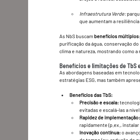
Infraestrutura Verde:
 parqu
que aumentam a resiliência c
As NbS buscam 
benefícios múltiplos
purificação da água, conservação do
clima e natureza, mostrando como a 
Benefícios e limitações de TbS 
As abordagens baseadas em tecnolog
estratégias ESG, mas também aprese
Benefícios das TbS:
Precisão e escala:
 tecnolog
evitadas e escalá-las a nível
Rapidez de implementação
rapidamente (p.ex., instala
Inovação contínua:
 o avanç
do tempo (ex: redução do c