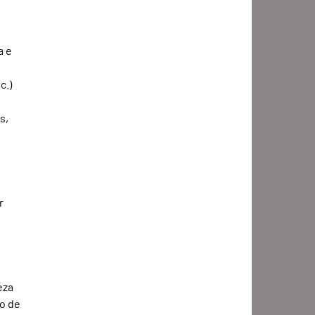
 e 
.) 
s, 
r 
.
za 
o de 