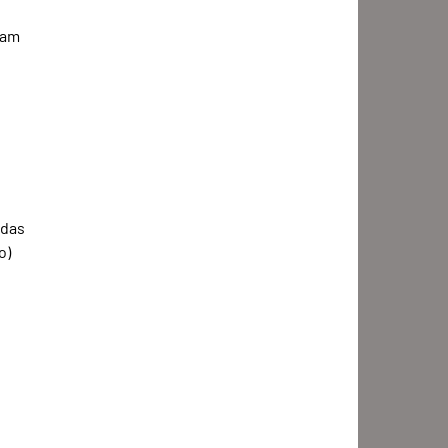
vam 
das 
) 
 