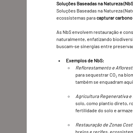
Soluções Baseadas na Natureza (NbS
Soluções Baseadas na Natureza (Nat
ecossistemas para 
capturar carbono
As NbS envolvem restauração e cons
naturalmente, enfatizando biodiversi
buscam-se sinergias entre preservaç
Exemplos de NbS:
Reflorestamento e Aflores
para sequestrar CO₂ na bi
também se enquadram aqui,
Agricultura Regenerativa e
solo, como plantio direto, 
fertilidade do solo e armaz
Restauração de Zonas Costei
brejos e recifes, ecossist