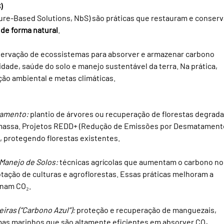
)
ure-Based Solutions, NbS) são práticas que restauram e conser
 de forma natural
. 
ervação de ecossistemas para absorver e armazenar carbono 
dade, saúde do solo e manejo sustentável da terra. Na prática, 
ão ambiental e metas climáticas.
tamento:
 plantio de árvores ou recuperação de florestas degrada
omassa. Projetos REDD+ (Redução de Emissões por Desmatamento
 protegendo florestas existentes.
 Manejo de Solos:
 técnicas agrícolas que aumentam o carbono no
rotação de culturas e agroflorestas. Essas práticas melhoram a 
enam CO₂.
ras (“Carbono Azul”):
 proteção e recuperação de manguezais, 
emas marinhos que são altamente eficientes em absorver CO₂.