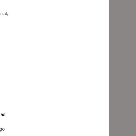
ral, 
as 
go 