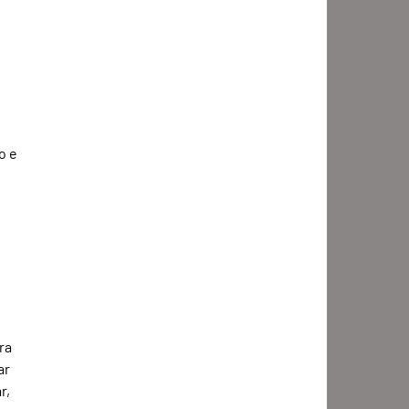
o e 
ra 
ar 
r, 