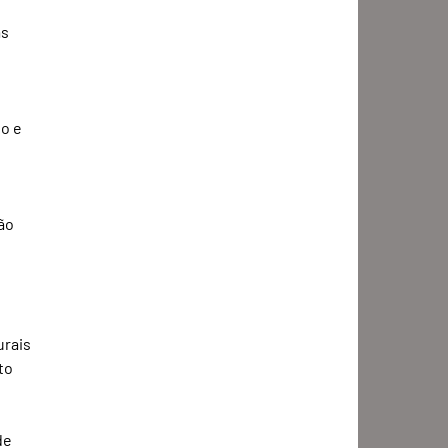
s 
o e 
ão 
 
rais 
to 
de 