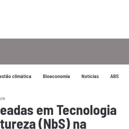
estão climática
Bioeconomia
Notícias
ABS
ura
eadas em Tecnologia
atureza (NbS) na