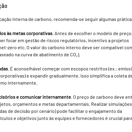
ção
icação interna de carbono, recomenda-se seguir algumas prática
ados às metas corporativas
. Antes de escolher o modelo de preço,
r focar em gestão de riscos regulatórios, incentivo a projetos 
t-zero etc. O valor do carbono interno deve ser compatível co
aseado na curva de abatimento de CO₂).
adas
. É aconselhável começar com escopos restritos (ex.: emiss
orporativas) e expandir gradualmente. Isso simplifica a coleta d
ismo internamente.
ecisórios e comunicar internamente
. O preço de carbono deve ent
rojetos, orçamentos e metas departamentais. Realizar simulações
das de decisão por cenário) pode facilitar o engajamento da 
álculos e objetivos junto às equipes e fornecedores é crucial para