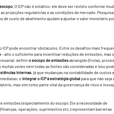
 escopo
. O ICP não é estático: ele deve ser revisto conforme mu
 as projeções regulatórias e as condições de mercado. Pesquisa
 de custo de abatimento ajudam a ajustar o valor monetário por
o ICP pode encontrar obstáculos. Entre os desafios mais freque
o
 – alto o suficiente para incentivar reduções de emissões, mas 
sarial; definir 
o escopo de emissões
 abrangido (frotas, proce
s muitas vezes nem todas as fontes são consideradas e isso pod
istências internas
, já que mudanças na contabilidade de custos e
imediatas; e 
integrar o ICP à estratégia global
 para que não seja 
tório, mas sim como parte vital da governança de risco e inova
de emissões (especialmente do escopo 3) e a necessidade de 
(finanças, operações, suprimentos etc.) representam barreiras 