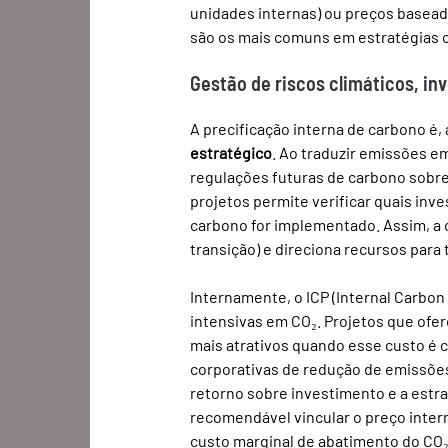
unidades internas) ou preços basead
são os mais comuns em estratégias 
Gestão de riscos climáticos, i
A precificação interna de carbono é,
estratégico
. Ao traduzir emissões e
regulações futuras de carbono sobre
projetos permite verificar quais inve
carbono for implementado. Assim, a c
transição) e direciona recursos para
Internamente, o ICP (Internal Carbon
intensivas em CO₂. Projetos que of
mais atrativos quando esse custo é 
corporativas de redução de emissões
retorno sobre investimento e a estra
recomendável vincular o preço inter
custo marginal de abatimento do CO₂