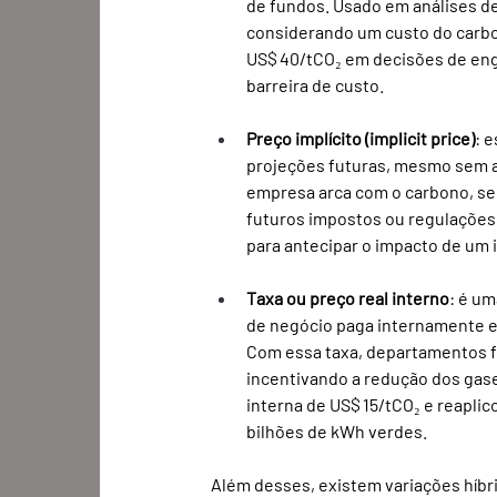
de fundos. Usado em análises de 
considerando um custo do carbo
US$ 40/tCO₂ em decisões de eng
barreira de custo.
Preço implícito (implicit price)
: 
projeções futuras, mesmo sem apl
empresa arca com o carbono, sem
futuros impostos ou regulações;
para antecipar o impacto de um 
Taxa ou preço real interno
: é um
de negócio paga internamente es
Com essa taxa, departamentos f
incentivando a redução dos gase
interna de US$ 15/tCO₂ e reapli
bilhões de kWh verdes.
Além desses, existem variações híbri