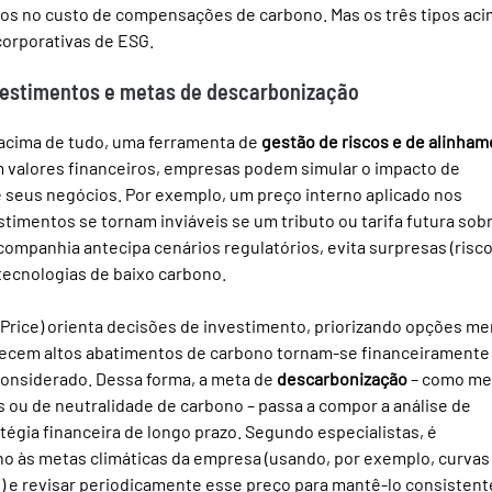
os no custo de compensações de carbono. Mas os três tipos aci
corporativas de ESG.
nvestimentos e metas de descarbonização
 acima de tudo, uma ferramenta de 
gestão de riscos e de alinham
m valores financeiros, empresas podem simular o impacto de 
 seus negócios. Por exemplo, um preço interno aplicado nos 
stimentos se tornam inviáveis se um tributo ou tarifa futura sobr
ompanhia antecipa cenários regulatórios, evita surpresas (risco
 tecnologias de baixo carbono.
 Price) orienta decisões de investimento, priorizando opções me
erecem altos abatimentos de carbono tornam-se financeiramente
considerado. Dessa forma, a meta de 
descarbonização
 – como me
 ou de neutralidade de carbono – passa a compor a análise de 
tégia financeira de longo prazo. Segundo especialistas, é 
no às metas climáticas da empresa (usando, por exemplo, curvas
) e revisar periodicamente esse preço para mantê-lo consistent