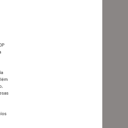
DP 
a 
ia 
Além 
, 
esas 
 
ios 