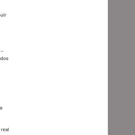
uir 
– 
ados 
e 
real 