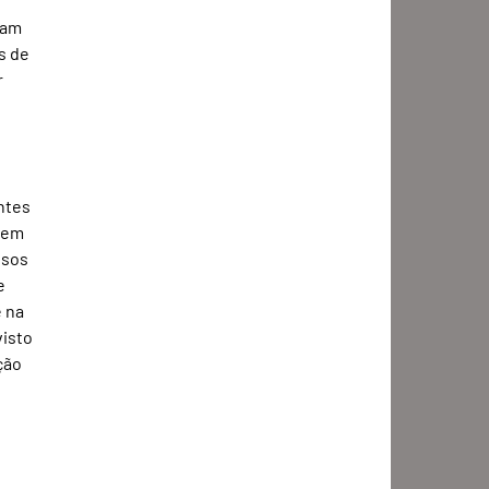
dam 
s de 
 
ntes 
sem 
ssos 
e 
 na 
visto 
ção 