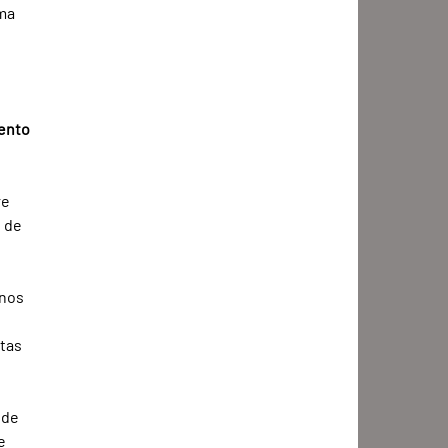
ma 
ento 
e 
 de 
nos 
 
tas 
 de 
e 