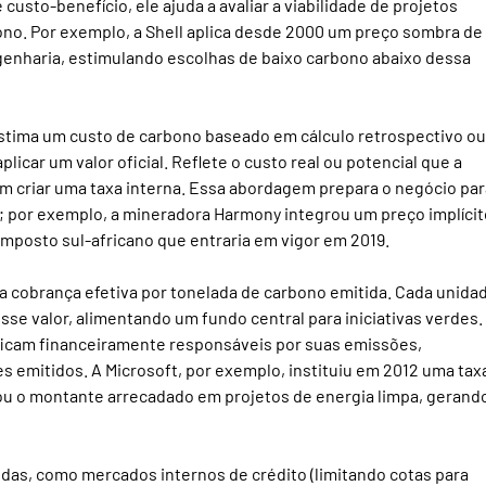
custo-benefício, ele ajuda a avaliar a viabilidade de projetos 
no. Por exemplo, a Shell aplica desde 2000 um preço sombra de
enharia, estimulando escolhas de baixo carbono abaixo dessa 
estima um custo de carbono baseado em cálculo retrospectivo ou
icar um valor oficial. Reflete o custo real ou potencial que a 
 criar uma taxa interna. Essa abordagem prepara o negócio par
 por exemplo, a mineradora Harmony integrou um preço implícit
imposto sul-africano que entraria em vigor em 2019.
a cobrança efetiva por tonelada de carbono emitida. Cada unida
se valor, alimentando um fundo central para iniciativas verdes.
icam financeiramente responsáveis por suas emissões, 
s emitidos. A Microsoft, por exemplo, instituiu em 2012 uma tax
cou o montante arrecadado em projetos de energia limpa, gerand
das, como mercados internos de crédito (limitando cotas para 