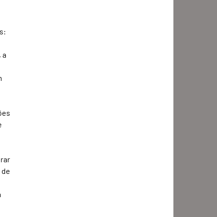
s:
 a 
m 
ões 
e 
rar 
 de 
 