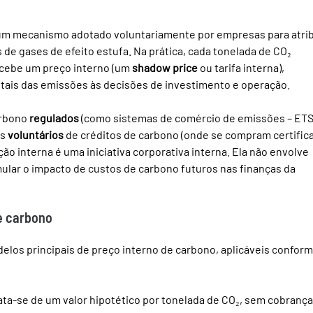
 um mecanismo adotado voluntariamente por empresas para atrib
 de gases de efeito estufa. Na prática, cada tonelada de CO₂ 
cebe um preço interno (um 
shadow price
 ou tarifa interna), 
ais das emissões às decisões de investimento e operação. 
rbono 
regulados
 (como sistemas de comércio de emissões – ETS 
s 
voluntários
 de créditos de carbono (onde se compram certific
ão interna é uma iniciativa corporativa interna. Ela não envolve 
ular o impacto de custos de carbono futuros nas finanças da 
de carbono
os principais de preço interno de carbono, aplicáveis conform
rata-se de um valor hipotético por tonelada de CO₂, sem cobrança 